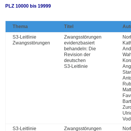
PLZ 10000 bis 19999
Thema
Titel
Aut
S3-Leitlinie
Zwangsstörungen
Nor
Zwangsstörungen
evidenzbasiert
Kat
behandeln: Die
And
Revision der
Wah
deutschen
Kor
S3-Leitlinie
Ang
Stan
Ant
Rub
Mat
Fav
Bar
Zur
Ulri
Vod
S3-Leitlinie
Zwangsstörungen
Nor