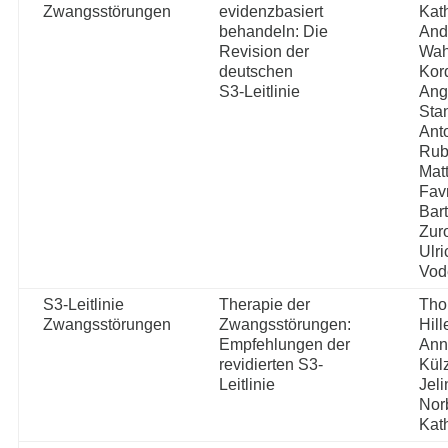
Zwangsstörungen
evidenzbasiert
Kat
behandeln: Die
And
Revision der
Wah
deutschen
Kor
S3-Leitlinie
Ang
Stan
Ant
Rub
Mat
Fav
Bar
Zur
Ulri
Vod
S3-Leitlinie
Therapie der
Tho
Zwangsstörungen
Zwangsstörungen:
Hill
Empfehlungen der
Ann
revidierten S3-
Kül
Leitlinie
Jel
Nor
Kat