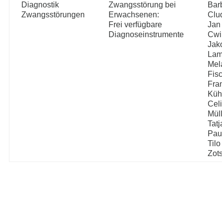
Diagnostik
Zwangsstörung bei
Bar
Zwangsstörungen
Erwachsenen:
Clu
Frei verfügbare
Jan
Diagnoseinstrumente
Cwi
Jak
Lam
Mel
Fisc
Fra
Küh
Celi
Müll
Tat
Pau
Tilo
Zot