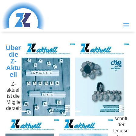
Über
die
Z-
Aktu
ell
Z-
aktuell
ist die
Mitglie
derzeit
schrift
der
Deutsc