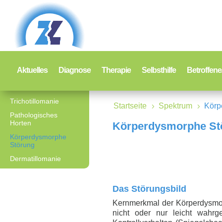
Aktuelles
Diagnose
Therapie
Selbsthilfe
Betroffen
Trichotillomanie
Spektrum
Startseite
Spektrum
Körp
5
5
Pathologisches
Horten
Körperdysmorphe St
Körperdysmorphe
Störung
Dermatillomanie
Das Störungsbild
Kernmerkmal der Körperdysmor
nicht oder nur leicht wahr