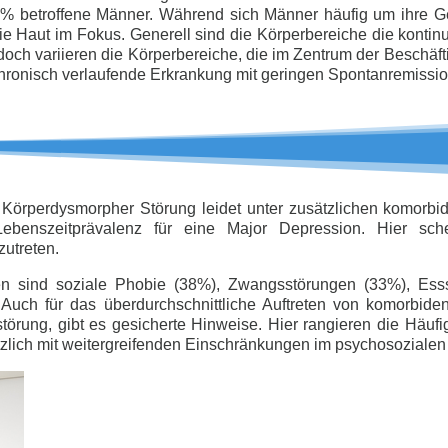
betroffene Männer. Während sich Männer häufig um ihre Gen
ie Haut im Fokus. Generell sind die Körperbereiche die kontinui
och variieren die Körperbereiche, die im Zentrum der Beschäft
chronisch verlaufende Erkrankung mit geringen Spontanremissio
t Körperdysmorpher Störung leidet unter zusätzlichen komorbi
benszeitprävalenz für eine Major Depression. Hier sch
zutreten.
̈ten sind soziale Phobie (38%), Zwangsstörungen (33%), Es
Auch für das überdurchschnittliche Auftreten von komorbiden
törung, gibt es gesicherte Hinweise. Hier rangieren die Häu
lich mit weitergreifenden Einschränkungen im psychosozialen 