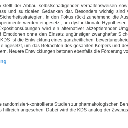
en stellt der Abbau selbstschädigender Verhaltensweisen so
ss und suizidalen Gedanken dar. Besonders wichtig sind 
n Sicherheitsstrategien. In den Fokus rückt zunehmend die Au
xperimente werden eingesetzt, um dysfunktionale Hypothesen u
Expositionsübungen wird ein alternativer akzeptierender 
d Emotionen ohne den Einsatz ungünstiger zwanghafter Sicher
r KDS ist die Entwicklung eines ganzheitlichen, bewertungsfreie
 eingesetzt, um das Betrachten des gesamten Körpers und d
dern. Neuere Entwicklungen betonen ebenfalls die Förderung von
ung
ge randomisiert-kontrollierte Studien zur pharmakologischen B
ls hilfreich angesehen. Dabei wird die KDS analog der Zwangss