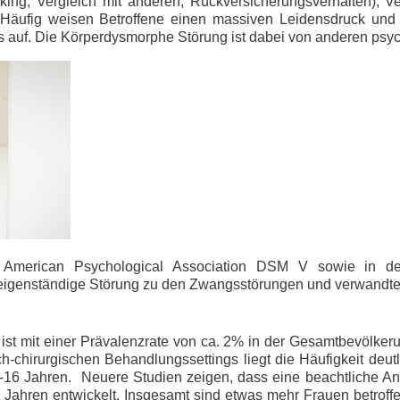
cking, Vergleich mit anderen, Rückversicherungsverhalten), 
). Häufig weisen Betroffene einen massiven Leidensdruck un
us auf. Die Körperdysmorphe Störung ist dabei von anderen ps
er American Psychological Association DSM V sowie in d
eigenständige Störung zu den Zwangsstörungen und verwandte
t mit einer Prävalenzrate von ca. 2% in der Gesamtbevölkeru
h-chirurgischen Behandlungssettings liegt die Häufigkeit deut
15-16 Jahren. Neuere Studien zeigen, dass eine beachtliche A
 Jahren entwickelt. Insgesamt sind etwas mehr Frauen betroffen