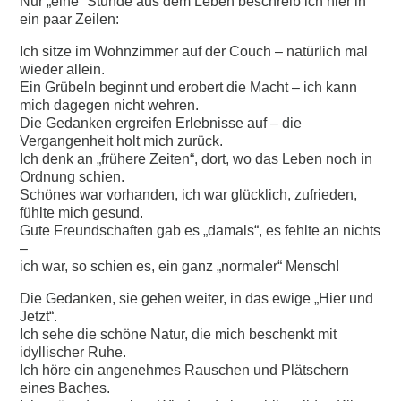
Nur „eine“ Stunde aus dem Leben beschreib ich hier in
ein paar Zeilen:
Ich sitze im Wohnzimmer auf der Couch – natürlich mal
wieder allein.
Ein Grübeln beginnt und erobert die Macht – ich kann
mich dagegen nicht wehren.
Die Gedanken ergreifen Erlebnisse auf – die
Vergangenheit holt mich zurück.
Ich denk an „frühere Zeiten“, dort, wo das Leben noch in
Ordnung schien.
Schönes war vorhanden, ich war glücklich, zufrieden,
fühlte mich gesund.
Gute Freundschaften gab es „damals“, es fehlte an nichts
–
ich war, so schien es, ein ganz „normaler“ Mensch!
Die Gedanken, sie gehen weiter, in das ewige „Hier und
Jetzt“.
Ich sehe die schöne Natur, die mich beschenkt mit
idyllischer Ruhe.
Ich höre ein angenehmes Rauschen und Plätschern
eines Baches.